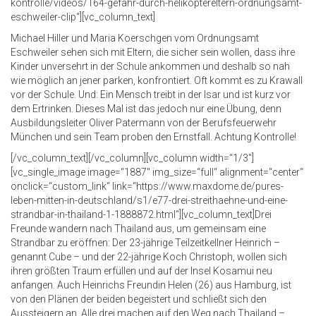
kontrolle/videos/164-gefahr-durch-helikoptereltern-ordnungsamt-
eschweiler-clip“][vc_column_text]
Michael Hiller und Maria Koerschgen vom Ordnungsamt
Eschweiler sehen sich mit Eltern, die sicher sein wollen, dass ihre
Kinder unversehrt in der Schule ankommen und deshalb so nah
wie möglich an jener parken, konfrontiert. Oft kommt es zu Krawall
vor der Schule. Und: Ein Mensch treibt in der Isar und ist kurz vor
dem Ertrinken. Dieses Mal ist das jedoch nur eine Übung, denn
Ausbildungsleiter Oliver Patermann von der Berufsfeuerwehr
München und sein Team proben den Ernstfall. Achtung Kontrolle!
[/vc_column_text][/vc_column][vc_column width=“1/3″]
[vc_single_image image=“1887″ img_size=“full“ alignment=“center“
onclick=“custom_link“ link=“https://www.maxdome.de/pures-
leben-mitten-in-deutschland/s1/e77-drei-streithaehne-und-eine-
strandbar-in-thailand-1-1888872.html“][vc_column_text]Drei
Freunde wandern nach Thailand aus, um gemeinsam eine
Strandbar zu eröffnen: Der 23-jährige Teilzeitkellner Heinrich –
genannt Cube – und der 22-jährige Koch Christoph, wollen sich
ihren größten Traum erfüllen und auf der Insel Kosamui neu
anfangen. Auch Heinrichs Freundin Helen (26) aus Hamburg, ist
von den Plänen der beiden begeistert und schließt sich den
Aussteigern an. Alle drei machen auf den Weg nach Thailand –