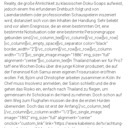
Reality, die große Ähnlichkeit zu klassischen Doku-Soaps aufweist,
jedoch einem frei erfundenen Drehbuch folgt und von
Laiendarstellern oder professionellen Schauspielerin inszeniert
wird, distanziert sich von den Inhalten der Handlung. Sehr beliebt
sind vor allem Ereignisse, die an einen bestimmten Ort, eine
bestimmte Notsituation oder eine bestimmte Personengruppe
gebunden sind.[/vc_column_text][/vc_column][/vc_row][vc_row]
[vc_column][vc_empty_space][vc_separator color=“black“
border_width=“2″][/vc_column][/vc_row][vc_row][vc_column
width=“1/3″][vc_single_image image=“1886″ img_size=“full“
alignment=“center“][vc_column_text]In Thailand haben wir für Pro7
taff eine Wochen-Doku über drei junge Kölner produziert, die auf
der Ferieninsel Koh Samui einen eigenen Friseursalon eröffnen
wollen. Feli, Björn und Christopher arbeiten zusammen in Köln. Ihr
Chef muss Insolvenz anmelden, der Salon schließt und die drei
gehen das Risiko ein, einfach nach Thailand zu fliegen, um
gemeinsam ihr Schicksal in die Hand zu nehmen. Doch schon auf
dem Weg zum Flughafen müssen die drei die ersten Hürden
überwinden. Doch das ist erst der Anfang.[/vc_column_text]
[/vc_column][vc_column width=“1/3″][vc_single_image
image=“1892″ img_size=“full“ alignment=“center“
onclick=“custom_link“ link=“https://www.kabeleins.de/tv/achtung-