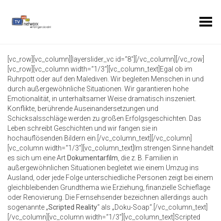
Toggle Menu
[vc_row][vc_column][layerslider_vc id=“8″][/vc_column][/vc_row]
[vc_row][vc_column width=“1/3″][vc_column_text]Egal ob im
Ruhrpott oder auf den Malediven. Wir begleiten Menschen in und
durch außergewöhnliche Situationen. Wir garantieren hohe
Emotionalität, in unterhaltsamer Weise dramatisch inszeniert.
Konflikte, berührende Auseinandersetzungen und
Schicksalsschläge werden zu großen Erfolgsgeschichten. Das
Leben schreibt Geschichten und wir fangen sie in
hochauflösenden Bildern ein.[/vc_column_text][/vc_column]
[vc_column width=“1/3″][vc_column_text]Im strengen Sinne handelt
es sich um eine Art
Dokumentarfilm
, die z. B. Familien in
außergewöhnlichen Situationen begleitet wie einem Umzug ins
Ausland, oder jede Folge unterschiedliche Personen zeigt bei einem
gleichbleibenden Grundthema wie Erziehung, finanzielle Schieflage
oder Renovierung. Die Fernsehsender bezeichnen allerdings auch
sogenannte „
Scripted Reality
“ als „Doku-Soap“.[/vc_column_text]
[/vc_column][vc_column width=“1/3″][vc_column_text]Scripted