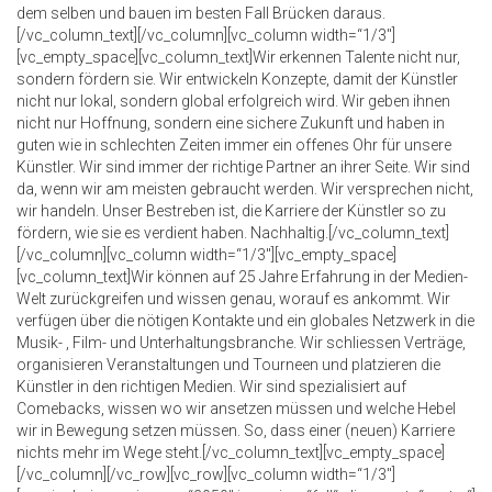
dem selben und bauen im besten Fall Brücken daraus.
[/vc_column_text][/vc_column][vc_column width=“1/3″]
[vc_empty_space][vc_column_text]Wir erkennen Talente nicht nur,
sondern fördern sie. Wir entwickeln Konzepte, damit der Künstler
nicht nur lokal, sondern global erfolgreich wird. Wir geben ihnen
nicht nur Hoffnung, sondern eine sichere Zukunft und haben in
guten wie in schlechten Zeiten immer ein offenes Ohr für unsere
Künstler. Wir sind immer der richtige Partner an ihrer Seite. Wir sind
da, wenn wir am meisten gebraucht werden. Wir versprechen nicht,
wir handeln. Unser Bestreben ist, die Karriere der Künstler so zu
fördern, wie sie es verdient haben. Nachhaltig.[/vc_column_text]
[/vc_column][vc_column width=“1/3″][vc_empty_space]
[vc_column_text]Wir können auf 25 Jahre Erfahrung in der Medien-
Welt zurückgreifen und wissen genau, worauf es ankommt. Wir
verfügen über die nötigen Kontakte und ein globales Netzwerk in die
Musik- , Film- und Unterhaltungsbranche. Wir schliessen Verträge,
organisieren Veranstaltungen und Tourneen und platzieren die
Künstler in den richtigen Medien. Wir sind spezialisiert auf
Comebacks, wissen wo wir ansetzen müssen und welche Hebel
wir in Bewegung setzen müssen. So, dass einer (neuen) Karriere
nichts mehr im Wege steht.[/vc_column_text][vc_empty_space]
[/vc_column][/vc_row][vc_row][vc_column width=“1/3″]