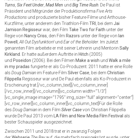
Turns
,
Six Feet Under
,
Mad Men
und
Big Time Rush
. De Paul ist
Präsident und Mitgründer der Produktionsfirma
Five Arts
Productions
und produzierte bisher Feature-Filme und Arthouse-
Kurzfilme, unter anderem den Triathlon-Film
TRI
, bei dem
Jai
Jamison
Regisseur
war, den Film
Take Two for Faith
unter der
Regie von
Nancy Criss
, den Film
Razors
unter der Regie von
Ian
Powell
,
All Out Dysfunktion!
und
Ear of the Beholder
. Im zuletzt
genannten Film arbeitete er mit seiner Lehrerin und Mentorin
Sally
Kirkland
. Er hatte außerdem Auftritte in
Hitch
(2005)
und
Poseidon
(2006). Bei den Filmen
Make a wish
und
Walk a mile
in my pradas
fungierte er als Co-Produzent. 2011 hatte er eine Rolle
als
Doug Damian
im Feature-Film
Silver Case
, bei dem
Christian
Filippella
Regisseur war und De Paul ebenfalls als Ko-Produzent in
Erscheinung trat.[/vc_column_text][/vc_column_inner]
[/vc_row_inner][/vc_column][vc_column width=“1/3″]
[vc_single_image image=“1795″ img_size=“full“ alignment=“center“]
[vc_row_inner][vc_column_inner][vc_column_text]Für die Rolle
des
Doug Damian
in dem Film
Silver Case
von Christian Filippella
wurde De Paul 2013 vom
LA Film and New Media Film Festival
als
bester Schauspieler ausgezeichnet.
Zwischen 2011 und 2018 trat er in zwanzig Folgen
der
Webserie
The Bay
auf, die mehrfach preisgekrönt wurde, unter