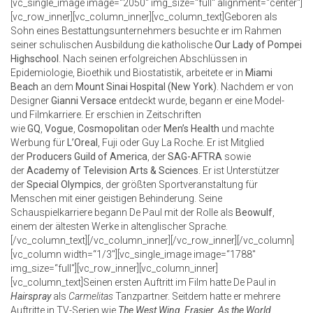
[vc_single_image image=“2050″ img_size=“full“ alignment=“center“]
[vc_row_inner][vc_column_inner][vc_column_text]Geboren als
Sohn eines Bestattungsunternehmers besuchte er im Rahmen
seiner schulischen Ausbildung die katholische
Our Lady of Pompei
Highschool
. Nach seinen erfolgreichen Abschlüssen in
Epidemiologie, Bioethik und Biostatistik, arbeitete er in
Miami
Beach
an dem
Mount Sinai Hospital (New York)
. Nachdem er von
Designer
Gianni Versace
entdeckt wurde, begann er eine Model-
und Filmkarriere. Er erschien in Zeitschriften
wie
GQ
,
Vogue
,
Cosmopolitan
oder
Men’s Health
und machte
Werbung für
L’Oreal
, Fuji oder Guy La Roche. Er ist Mitglied
der
Producers Guild of America
, der
SAG-AFTRA
sowie
der
Academy of Television Arts & Sciences
. Er ist Unterstützer
der
Special Olympics
, der größten Sportveranstaltung für
Menschen mit einer geistigen Behinderung. Seine
Schauspielkarriere begann De Paul mit der Rolle als
Beowulf
,
einem der ältesten Werke in altenglischer Sprache.
[/vc_column_text][/vc_column_inner][/vc_row_inner][/vc_column]
[vc_column width=“1/3″][vc_single_image image=“1788″
img_size=“full“][vc_row_inner][vc_column_inner]
[vc_column_text]Seinen ersten Auftritt im Film hatte De Paul in
Hairspray
als
Carmelitas
Tanzpartner. Seitdem hatte er mehrere
Auftritte in TV-Serien wie
The West Wing
,
Frasier
,
As the World