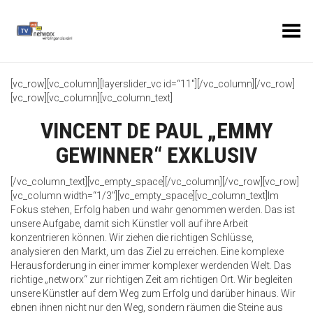
Toggle Menu
[vc_row][vc_column][layerslider_vc id=“11″][/vc_column][/vc_row]
[vc_row][vc_column][vc_column_text]
VINCENT DE PAUL „EMMY
GEWINNER“ EXKLUSIV
[/vc_column_text][vc_empty_space][/vc_column][/vc_row][vc_row]
[vc_column width=“1/3″][vc_empty_space][vc_column_text]Im
Fokus stehen, Erfolg haben und wahr genommen werden. Das ist
unsere Aufgabe, damit sich Künstler voll auf ihre Arbeit
konzentrieren können. Wir ziehen die richtigen Schlüsse,
analysieren den Markt, um das Ziel zu erreichen. Eine komplexe
Herausforderung in einer immer komplexer werdenden Welt. Das
richtige „networx“ zur richtigen Zeit am richtigen Ort. Wir begleiten
unsere Künstler auf dem Weg zum Erfolg und darüber hinaus. Wir
ebnen ihnen nicht nur den Weg, sondern räumen die Steine aus