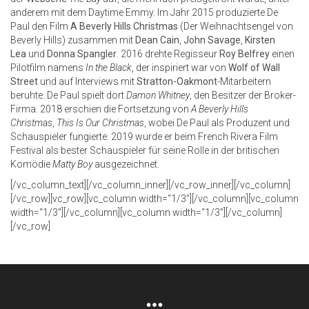
anderem mit dem Daytime Emmy.
Im Jahr 2015 produzierte De
Paul den Film
A Beverly Hills Christmas
(Der Weihnachtsengel von
Beverly Hills) zusammen mit
Dean Cain
,
John Savage
,
Kirsten
Lea
und
Donna Spangler
.
2016 drehte Regisseur
Roy Belfrey
einen
Pilotfilm namens
In the Black
, der inspiriert war von
Wolf of Wall
Street
und auf Interviews mit
Stratton-Oakmont
-Mitarbeitern
beruhte. De Paul spielt dort
Damon Whitney
, den Besitzer der Broker-
Firma. 2018 erschien die Fortsetzung von
A Beverly Hills
Christmas
,
This Is Our Christmas
, wobei De Paul als Produzent und
Schauspieler fungierte.
2019 wurde er beim French Rivera Film
Festival als bester Schauspieler für seine Rolle in der britischen
Komödie
Matty Boy
ausgezeichnet.
‍[/vc_column_text][/vc_column_inner][/vc_row_inner][/vc_column]
[/vc_row][vc_row][vc_column width=“1/3″][/vc_column][vc_column
width=“1/3″][/vc_column][vc_column width=“1/3″][/vc_column]
[/vc_row]